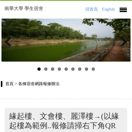
南華大學 學生宿舍
回首頁
English
Previous
Next
首頁
> 各棟宿舍網路報修辦法
緣起樓、文會樓、麗澤樓→(以緣
起樓為範例..報修請掃右下角QR